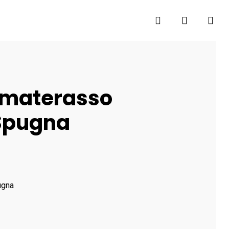
search
account
imaterasso
 Spugna
ugna