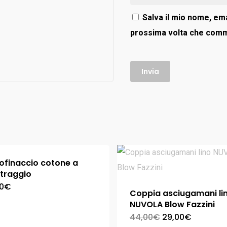
Salva il mio nome, ema
prossima volta che com
ofinaccio cotone a
traggio
0
€
Coppia asciugamani li
NUVOLA Blow Fazzini
44,00
€
29,00
€