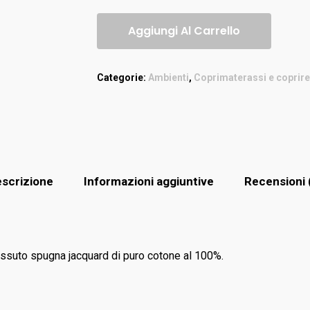
Aggiungi Al Carrello
Categorie:
Ambienti
,
Coprimaterassi e coprire
scrizione
Informazioni aggiuntive
Recensioni 
ssuto spugna jacquard di puro cotone al 100%.