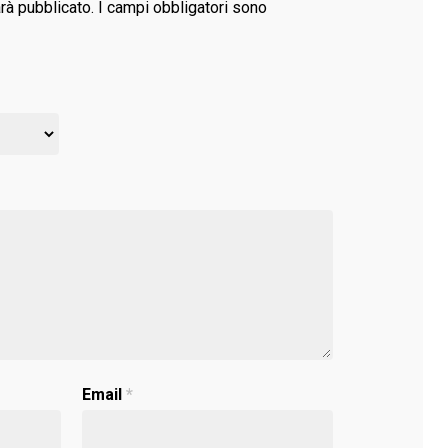
arà pubblicato.
I campi obbligatori sono
Email
*