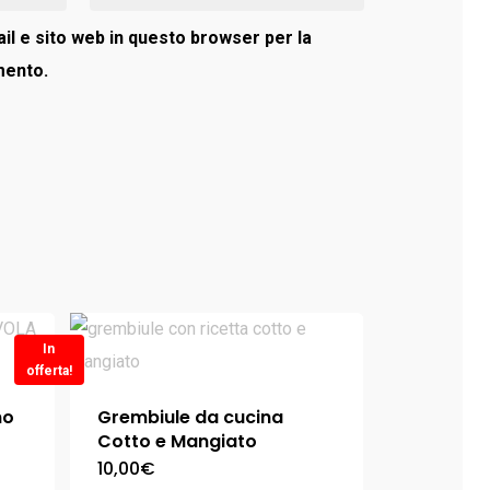
il e sito web in questo browser per la
mento.
In
offerta!
no
Grembiule da cucina
Cotto e Mangiato
10,00
€