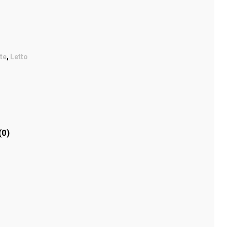
te
,
Letto
(0)