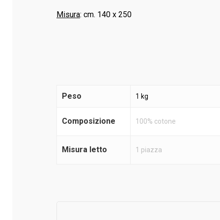
Misura
: cm. 140 x 250
Peso
1 kg
Composizione
100% cotone
Misura letto
1 piazza