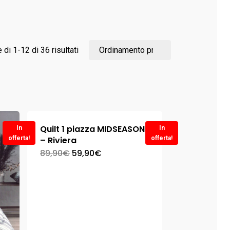
di 1-12 di 36 risultati
Quilt 1 piazza MIDSEASON
In
In
offerta!
– Riviera
offerta!
89,90
€
59,90
€