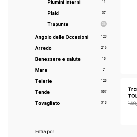
Piumini interni
11
Plaid
37
Trapunte
36
Angolo delle Occasioni
123
Arredo
216
Benessere e salute
15
Mare
7
Telerie
125
Tra
Tende
557
TOL
149
Tovagliato
313
Filtra per