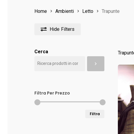
Home
Ambienti
Letto
Trapunte
Hide
Filters
Cerca
Trapunte
Filtra Per Prezzo
Prezzo
Prezzo
Filtra
Min
Max