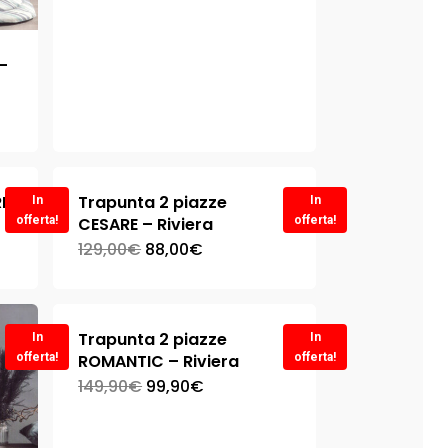
–
RE
Trapunta 2 piazze
In
In
offerta!
CESARE – Riviera
offerta!
129,00
€
88,00
€
Trapunta 2 piazze
In
In
offerta!
ROMANTIC – Riviera
offerta!
149,90
€
99,90
€