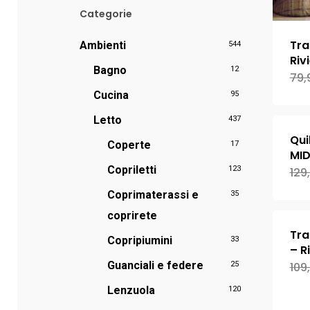
Categorie
Tra
Ambienti
544
Riv
Bagno
12
79,
Cucina
95
Letto
437
Qui
Coperte
17
MID
Copriletti
123
129
Coprimaterassi e
35
coprirete
Tra
Copripiumini
33
– R
Guanciali e federe
25
109
Lenzuola
120