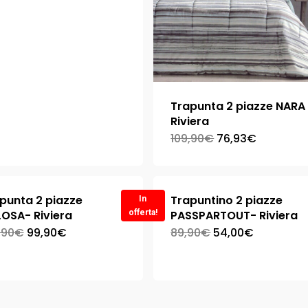
Trapunta 2 piazze NARA
Riviera
109,90
€
76,93
€
punta 2 piazze
Trapuntino 2 piazze
In
OSA- Riviera
offerta!
PASSPARTOUT- Riviera
,90
€
99,90
€
89,90
€
54,00
€