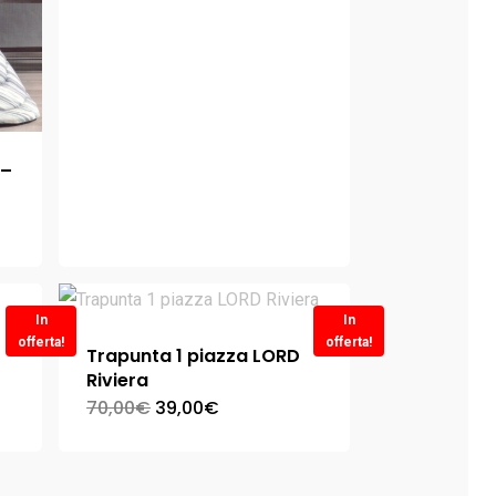
 –
In
In
offerta!
offerta!
Trapunta 1 piazza LORD
Riviera
70,00
€
39,00
€