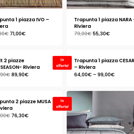
punta 1 piazza IVO –
Trapunta 1 piazza NARA 
iera
Riviera
90
€
71,00
€
79,00
€
55,30
€
lt 2 piazze
Trapunta 1 piazza CESA
In
SEASON- Riviera
offerta!
– Riviera
,90
€
89,90
€
64,00
€
–
99,00
€
punta 2 piazze MUSA
In
iviera
offerta!
,00
€
76,30
€