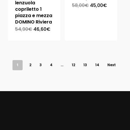
lenzuola
58,00
€
45,00
€
copriletto 1
piazza e mezza
DOMINO Riviera
54,90
€
46,60
€
1
2
3
4
…
12
13
14
Next