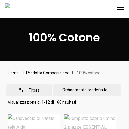
Skip
Men
to
search
account
Close
main
Filters
content
100% Cotone
Home
Prodotto Composizione
100% cotone
Filters
Visualizzazione di 1-12 di 160 risultati