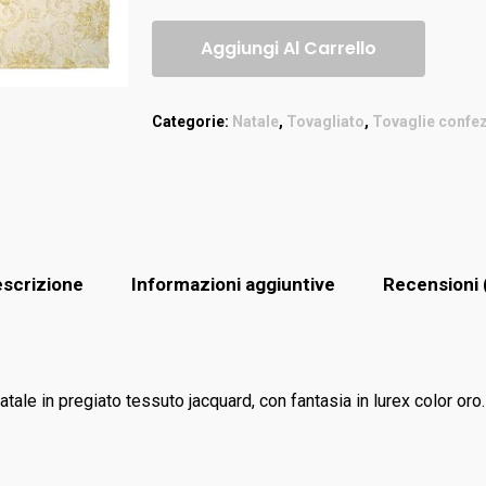
Aggiungi Al Carrello
Categorie:
Natale
,
Tovagliato
,
Tovaglie confe
scrizione
Informazioni aggiuntive
Recensioni 
atale in pregiato tessuto jacquard, con fantasia in lurex color oro.