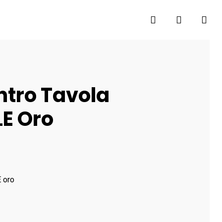
search
account
ntro Tavola
LE Oro
E oro