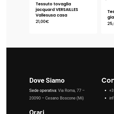
Tessuto tovaglia
jacquard VERSAILLES
Tes
Vallesusa casa
gia
21,00
€
25
Con
Dove Siamo
Sede operativa:
Via Roma, 77 –
+3
20090 – Cesano Boscone (Mi)
in
Orari