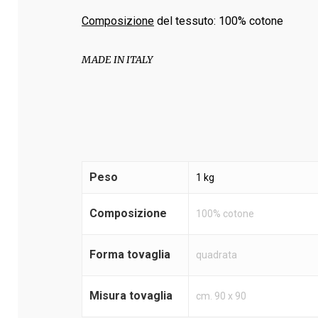
Composizione
del tessuto: 100% cotone
MADE IN ITALY
Peso
1 kg
Composizione
100% cotone
Forma tovaglia
quadrata
Misura tovaglia
cm. 90 x 90