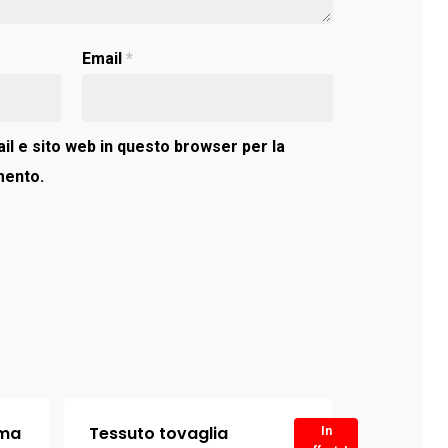
Email
*
il e sito web in questo browser per la
mento.
ama
Tessuto tovaglia
In