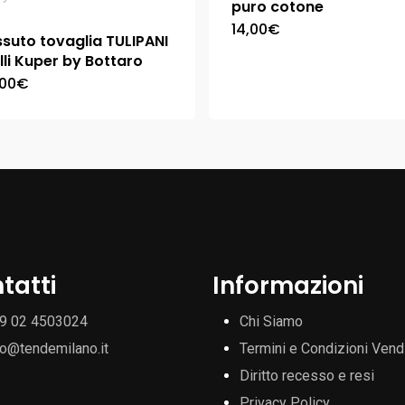
puro cotone
14,00
€
suto tovaglia TULIPANI
lli Kuper by Bottaro
,00
€
tatti
Informazioni
9 02 4503024
Chi Siamo
fo@tendemilano.it
Termini e Condizioni Vend
Diritto recesso e resi
Privacy Policy