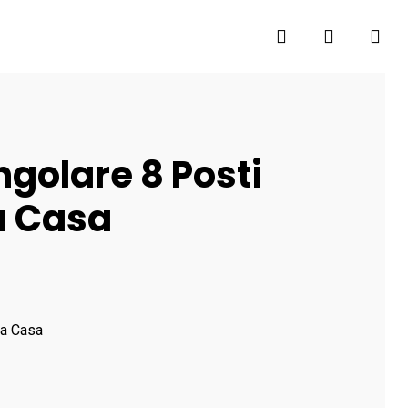
search
account
ngolare 8 Posti
a Casa
sa Casa