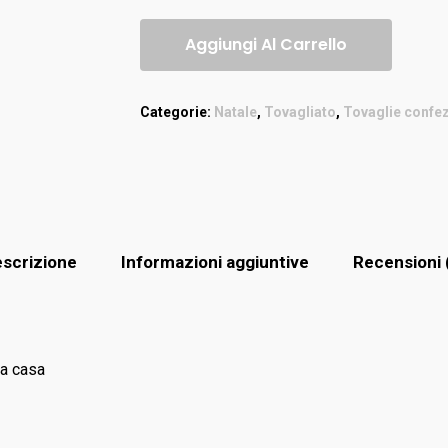
Aggiungi Al Carrello
Categorie:
Natale
,
Tovagliato
,
Tovaglie confe
scrizione
Informazioni aggiuntive
Recensioni 
sa casa