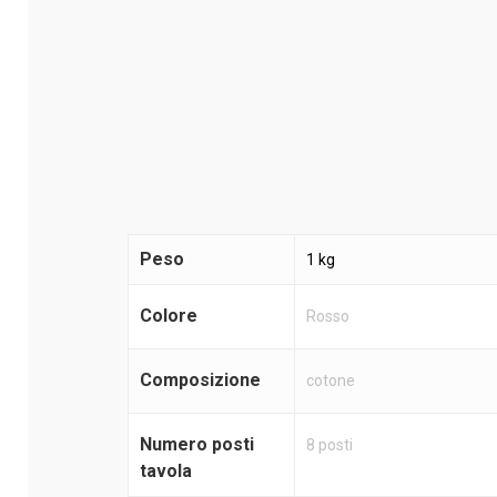
Peso
1 kg
Colore
Rosso
Composizione
cotone
Numero posti
8 posti
tavola