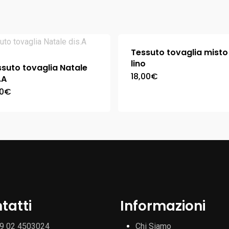
Tessuto tovaglia misto
lino
suto tovaglia Natale
18,00
€
.A
0
€
tatti
Informazioni
9 02 4503024
Chi Siamo