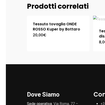
Prodotti correlati
Tessuto tovaglia ONDE
ROSSO Kuper by Bottaro
Tes
20,00
€
dis
8,0
Con
Dove Siamo
Sede operativa:
Via Roma, 77 –
+3