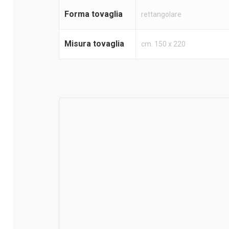
Forma tovaglia
rettangolare
Misura tovaglia
cm. 150 x 220