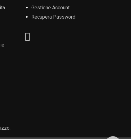
ita
Gestione Account
Recupera Password
ie
lizzo
.