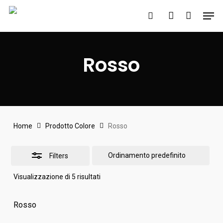
Skip
Men
to
search
account
Close
main
Filters
content
Rosso
Home
Prodotto Colore
Rosso
Filters
Visualizzazione di 5 risultati
Rosso