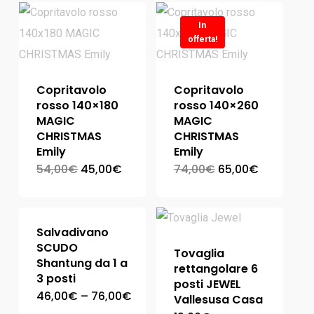
In
offerta!
Copritavolo
Copritavolo
rosso 140×180
rosso 140×260
MAGIC
MAGIC
CHRISTMAS
CHRISTMAS
Emily
Emily
54,00
€
45,00
€
74,00
€
65,00
€
Salvadivano
SCUDO
Tovaglia
Shantung da 1 a
rettangolare 6
3 posti
posti JEWEL
46,00
€
–
76,00
€
Vallesusa Casa