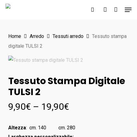
Skip
Men
to
search
account
main
content
Home
Arredo
Tessuti arredo
Tessuto stampa
digitale TULSI 2
Tessuto Stampa Digitale
TULSI 2
9,90
€
–
19,90
€
Altezza
: cm. 140 cm. 280
Larghezza personalizzabile: