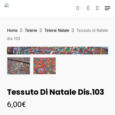
Skip
Men
to
search
account
Close
main
Menu
content
Home
Telerie
Telerie Natale
Tessuto di Natale
dis.103
Tessuto Di Natale Dis.103
6,00
€