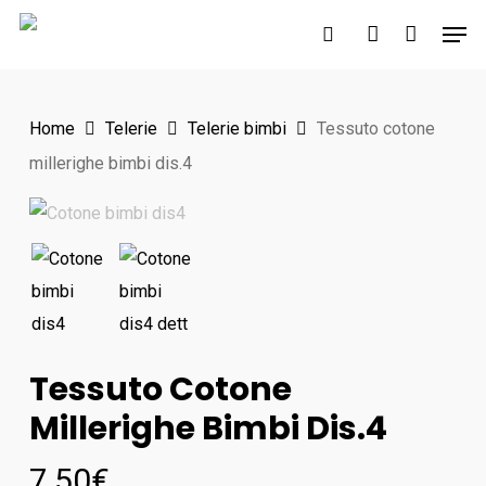
Skip
Men
to
search
account
main
content
Home
Telerie
Telerie bimbi
Tessuto cotone
millerighe bimbi dis.4
Tessuto Cotone
Millerighe Bimbi Dis.4
7,50
€