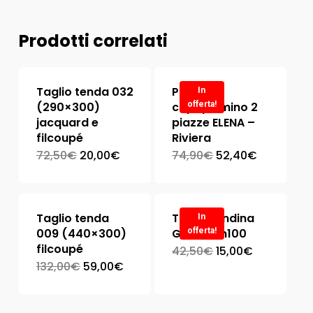
Prodotti correlati
Taglio tenda 032
Parure
In
(290×300)
copripiumino 2
offerta!
jacquard e
piazze ELENA –
filcoupé
Riviera
72,50
€
20,00
€
74,90
€
52,40
€
Taglio tenda
Taglio tendina
In
009 (440×300)
GUFETTI h100
offerta!
filcoupé
42,50
€
15,00
€
132,00
€
59,00
€