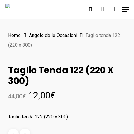
Skip
Men
to
search
account
main
content
Home
Angolo delle Occasioni
Taglio tenda 122
(220 x 300)
Taglio Tenda 122 (220 X
300)
12,00
€
44,00
€
Taglio tenda 122 (220 x 300)