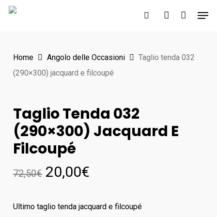
Skip
Men
to
search
account
main
content
Home
Angolo delle Occasioni
Taglio tenda 032
(290×300) jacquard e filcoupé
Taglio Tenda 032
(290×300) Jacquard E
Filcoupé
20,00
€
72,50
€
Ultimo taglio tenda jacquard e filcoupé