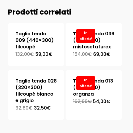
Prodotti correlati
Taglio tenda
Taglio tenda 036
In
009 (440×300)
(440×300)
offerta!
filcoupé
mistoseta lurex
132,00
€
59,00
€
154,00
€
69,00
€
Taglio tenda 028
Taglio tenda 013
In
(320×300)
(540×300)
offerta!
filcoupé bianco
organza
e grigio
162,00
€
54,00
€
92,80
€
32,50
€