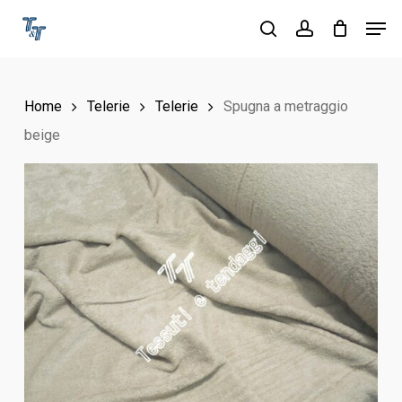
Skip
Men
to
search
account
Close
main
Menu
content
Home
Telerie
Telerie
Spugna a metraggio
beige