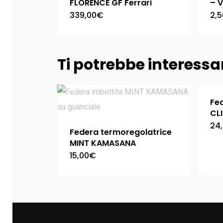
FLORENCE GF Ferrari
– 
339,00
€
2,5
Ti potrebbe interess
Fe
CL
24
Federa termoregolatrice
MINT KAMASANA
15,00
€