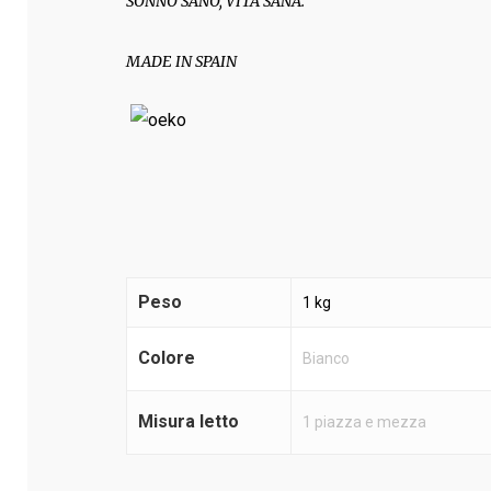
SONNO SANO, VITA SANA.
MADE IN SPAIN
Peso
1 kg
Colore
Bianco
Misura letto
1 piazza e mezza