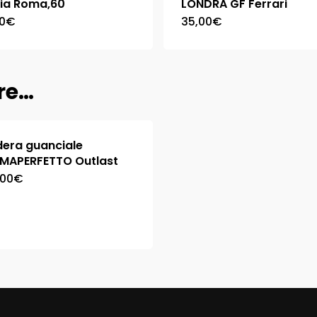
Via Roma,60
LONDRA GF Ferrari
0
€
35,00
€
are…
dera guanciale
IMAPERFETTO Outlast
,00
€