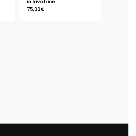
in lavatrice
75,00
€