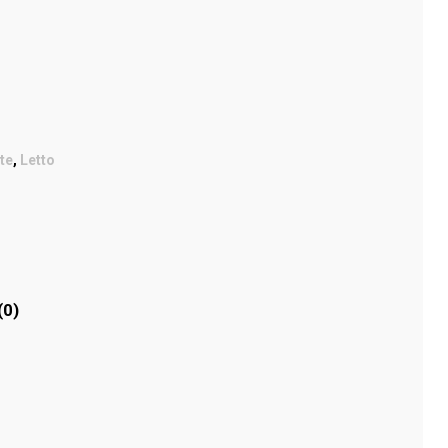
te
,
Letto
(0)