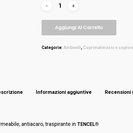
Aggiungi Al Carrello
Categorie:
Ambienti
,
Coprimaterassi e coprire
scrizione
Informazioni aggiuntive
Recensioni 
eabile, antiacaro, traspirante in
TENCEL®