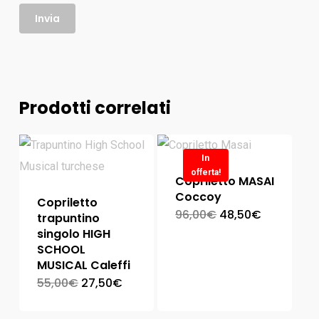
Prodotti correlati
In
offerta!
Copriletto MASAI
Coccoy
Copriletto
96,00
€
48,50
€
trapuntino
singolo HIGH
SCHOOL
MUSICAL Caleffi
55,00
€
27,50
€