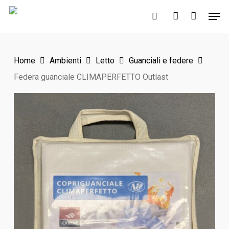
Skip
Men
to
search
account
main
content
Home
Ambienti
Letto
Guanciali e federe
Federa guanciale CLIMAPERFETTO Outlast