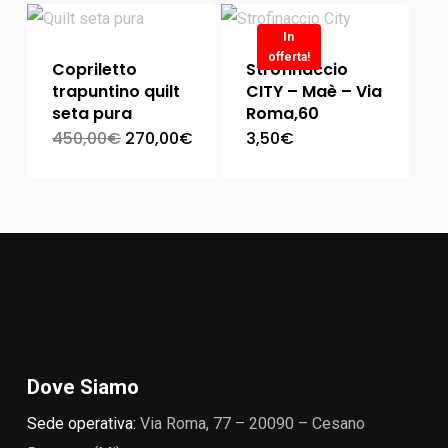
In
offerta!
Copriletto
Strofinaccio
trapuntino quilt
CITY – Maè – Via
seta pura
Roma,60
450,00
€
270,00
€
3,50
€
Dove Siamo
Sede operativa:
Via Roma, 77 – 20090 – Cesano