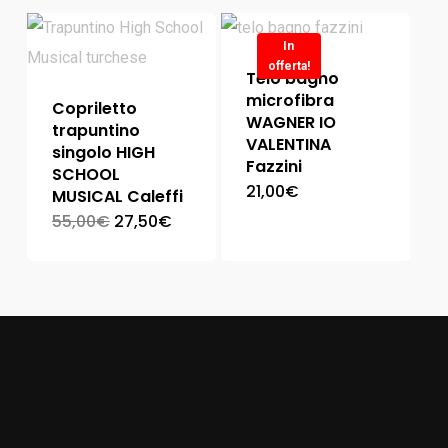
In
offerta!
Telo bagno
microfibra
Copriletto
WAGNER IO
trapuntino
VALENTINA
singolo HIGH
Fazzini
SCHOOL
21,00
€
MUSICAL Caleffi
55,00
€
27,50
€