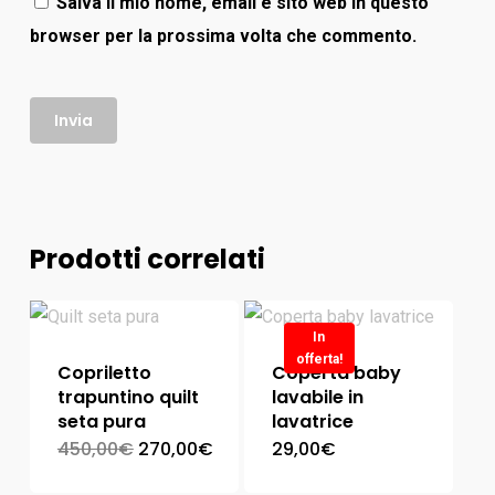
Salva il mio nome, email e sito web in questo
browser per la prossima volta che commento.
Prodotti correlati
In
offerta!
Copriletto
Coperta baby
trapuntino quilt
lavabile in
seta pura
lavatrice
450,00
€
270,00
€
29,00
€