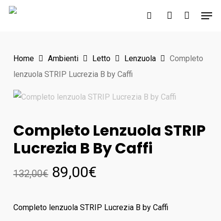
Skip
Men
to
search
account
main
content
Home
Ambienti
Letto
Lenzuola
Completo
lenzuola STRIP Lucrezia B by Caffi
Completo Lenzuola STRIP
Lucrezia B By Caffi
89,00
€
132,00
€
Completo lenzuola STRIP Lucrezia B by Caffi