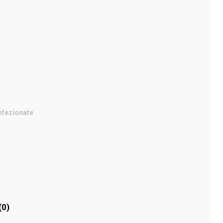
nfezionate
(0)