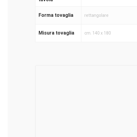
Forma tovaglia
rettangolare
Misura tovaglia
cm. 140 x 180