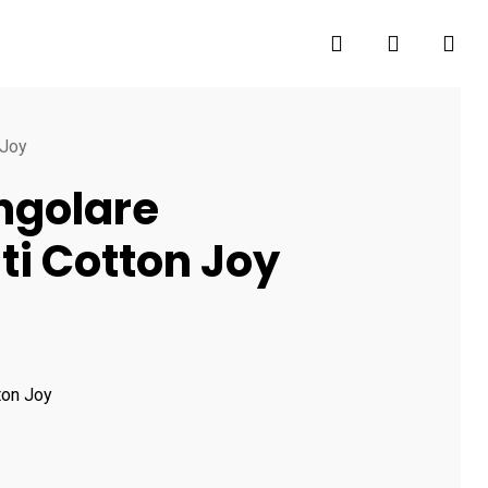
search
account
 Joy
ngolare
ti Cotton Joy
ton Joy