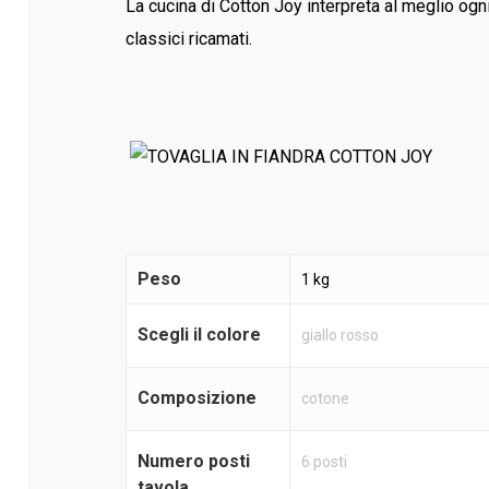
La cucina di Cotton Joy interpreta al meglio ogni t
classici ricamati.
Peso
1 kg
Scegli il colore
giallo rosso
Composizione
cotone
Numero posti
6 posti
tavola