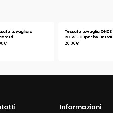
suto tovaglia a
Tessuto tovaglia ONDE
dretti
ROSSO Kuper by Botta
00
€
20,00
€
tatti
Informazioni