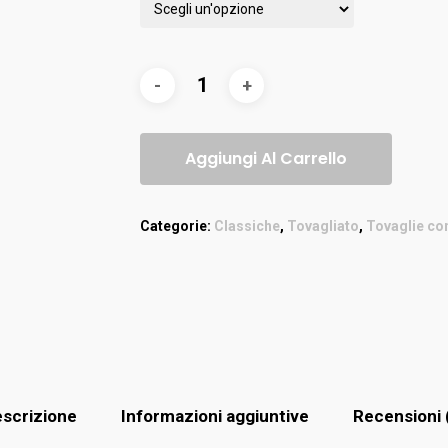
Aggiungi Al Carrello
Categorie:
Classiche
,
Tovagliato
,
Tovaglie co
scrizione
Informazioni aggiuntive
Recensioni 