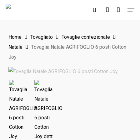
Skip
Men
to
search
account
main
content
Home
Tovagliato
Tovaglie confezionate
Natale
Tovaglia Natale AGRIFOGLIO 6 posti Cotton
Joy