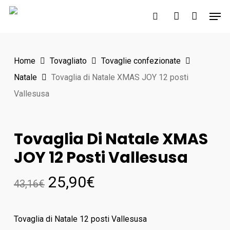
Skip
Men
to
search
account
main
content
Home
Tovagliato
Tovaglie confezionate
Natale
Tovaglia di Natale XMAS JOY 12 posti
Vallesusa
Tovaglia Di Natale XMAS
JOY 12 Posti Vallesusa
25,90
€
43,16
€
Tovaglia di Natale 12 posti Vallesusa