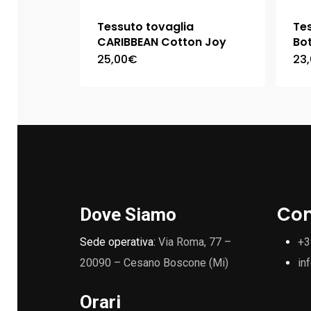
Tessuto tovaglia
Tes
CARIBBEAN Cotton Joy
Bo
25,00
€
23
Con
Dove Siamo
Sede operativa:
Via Roma, 77 –
+3
20090 – Cesano Boscone (Mi)
in
Orari