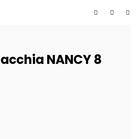
search
account
macchia NANCY 8