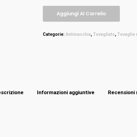
Aggiungi Al Carrello
Categorie:
Antimacchia
,
Tovagliato
,
Tovaglie 
scrizione
Informazioni aggiuntive
Recensioni 