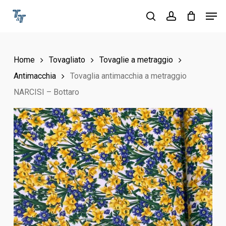
Skip
Men
to
search
account
Close
main
Menu
content
Home
Tovagliato
Tovaglie a metraggio
Antimacchia
Tovaglia antimacchia a metraggio
NARCISI – Bottaro