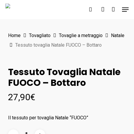
Skip
Men
to
search
account
main
content
Home
Tovagliato
Tovaglie a metraggio
Natale
Tessuto tovaglia Natale FUOCO – Bottaro
Tessuto Tovaglia Natale
FUOCO – Bottaro
27,90
€
Il tessuto per tovaglia Natale “FUOCO”