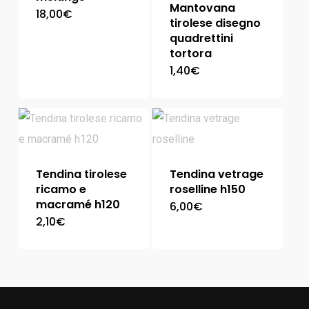
Mantovana
18,00
€
tirolese disegno
quadrettini
tortora
1,40
€
Tendina tirolese
Tendina vetrage
ricamo e
roselline h150
macramé h120
6,00
€
2,10
€