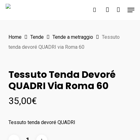
Skip
Men
to
search
account
main
content
Home
Tende
Tende a metraggio
Tessuto
tenda devoré QUADRI via Roma 60
Tessuto Tenda Devoré
QUADRI Via Roma 60
35,00
€
Tessuto tenda devoré QUADRI