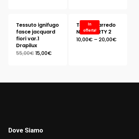
Tessuto ignifugo
Tessuto arredo
In
fasce jacquard
NEW LIBERTY 2
offerta!
fiori var.1
10,00
€
–
20,00
€
Drapilux
55,00
€
15,00
€
Dove Siamo