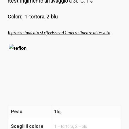
Restringimento al lavaggio a 30°C: 1%
Colori
: 1-tortora, 2-blu
Il prezzo indicato si riferisce ad 1 metro lineare di tessuto
.
Peso
1 kg
Scegli il colore
1 – tortora
,
2 – blu