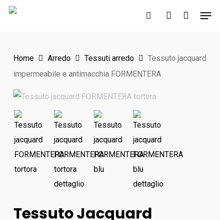
Skip
Men
to
search
account
main
content
Home
Arredo
Tessuti arredo
Tessuto jacquard
impermeabile e antimacchia FORMENTERA
Tessuto Jacquard