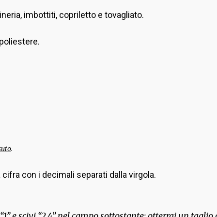
ria, imbottiti, copriletto e tovagliato.
oliestere.
suto
.
cifra con i decimali separati dalla virgola.
“1” e scivi “2,4” nel campo sottostante: otterrai un taglio