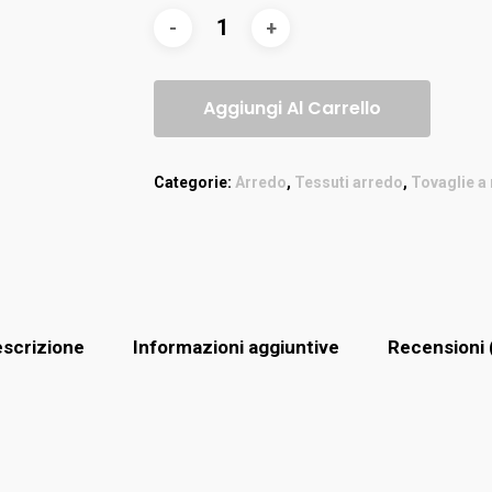
Aggiungi Al Carrello
Categorie:
Arredo
,
Tessuti arredo
,
Tovaglie a
scrizione
Informazioni aggiuntive
Recensioni 