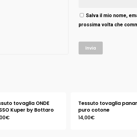
Salva il mio nome, ema
prossima volta che com
ssuto tovaglia ONDE
Tessuto tovaglia pan
SSO Kuper by Bottaro
puro cotone
,00
€
14,00
€