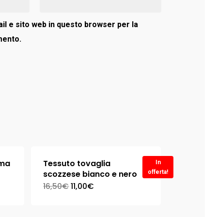
il e sito web in questo browser per la
mento.
ama
Tessuto tovaglia
In
scozzese bianco e nero
offerta!
16,50
€
11,00
€