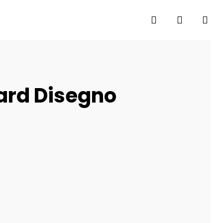
search
account
ard Disegno