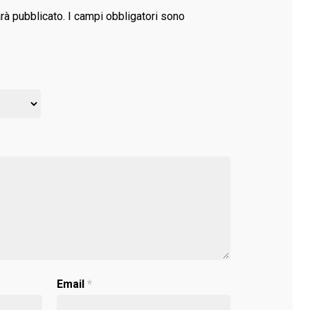
arà pubblicato.
I campi obbligatori sono
Email
*