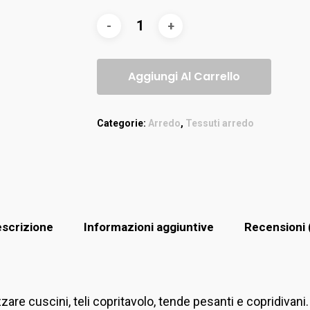
Aggiungi Al Carrello
Categorie:
Arredo
,
Tessuti arredo
scrizione
Informazioni aggiuntive
Recensioni 
zzare cuscini, teli copritavolo, tende pesanti e copridivani.