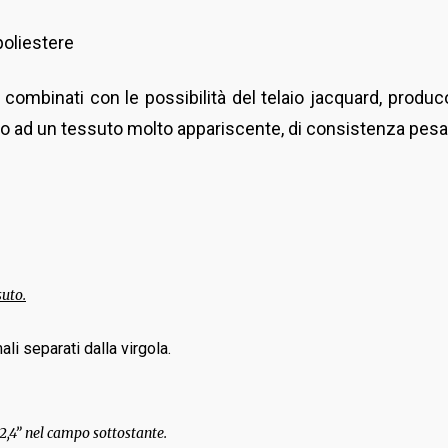
oliestere
nti, combinati con le possibilità del telaio jacquard, prod
orpo ad un tessuto molto appariscente, di consistenza pesan
suto.
li separati dalla virgola.
 “2,4” nel campo sottostante.