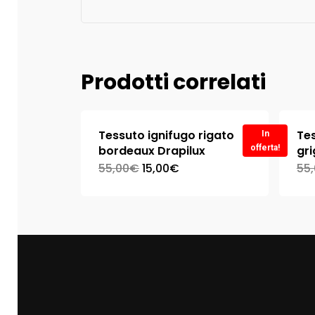
Prodotti correlati
Tessuto ignifugo rigato
Tes
In
bordeaux Drapilux
offerta!
gri
55,00
€
15,00
€
55