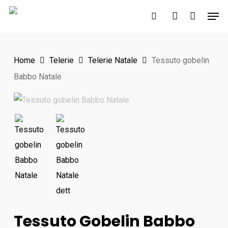
Skip
Men
to
search
account
main
content
Home
Telerie
Telerie Natale
Tessuto gobelin
Babbo Natale
Tessuto Gobelin Babbo