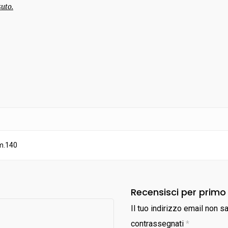
suto.
m.140
Recensisci per primo
Il tuo indirizzo email non s
contrassegnati
*