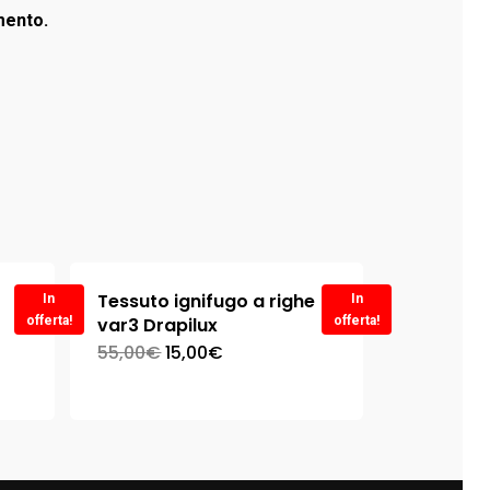
mento.
Tessuto ignifugo a righe
In
In
offerta!
var3 Drapilux
offerta!
55,00
€
15,00
€