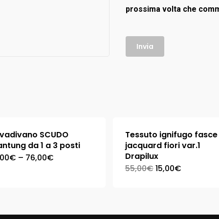
prossima volta che com
lvadivano SCUDO
Tessuto ignifugo fasce
ntung da 1 a 3 posti
jacquard fiori var.1
Drapilux
,00
€
–
76,00
€
55,00
€
15,00
€