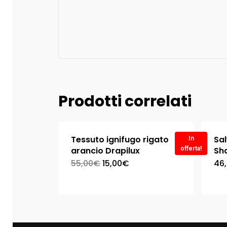
Prodotti correlati
Tessuto ignifugo rigato
Sa
In
arancio Drapilux
offerta!
Sha
55,00
€
15,00
€
46