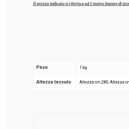
Il prezzo indicato si riferisce ad 1 metro lineare di tes
Peso
1 kg
Altezza tessuto
Altezza cm.280, Altezza c