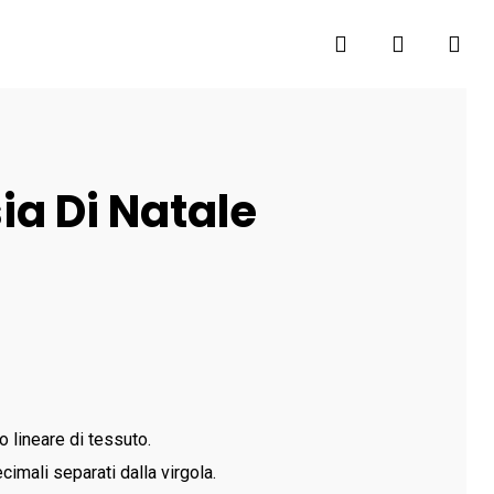
search
account
ia Di Natale
o lineare di tessuto.
cimali separati dalla virgola.