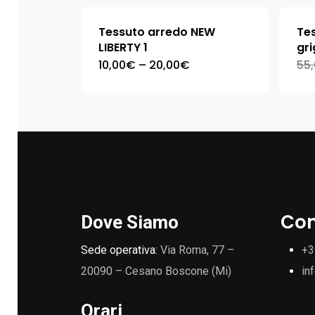
Tessuto arredo NEW
Tes
LIBERTY 1
gri
10,00
€
–
20,00
€
55
Con
Dove Siamo
Sede operativa:
Via Roma, 77 –
+3
20090 – Cesano Boscone (Mi)
in
Orari