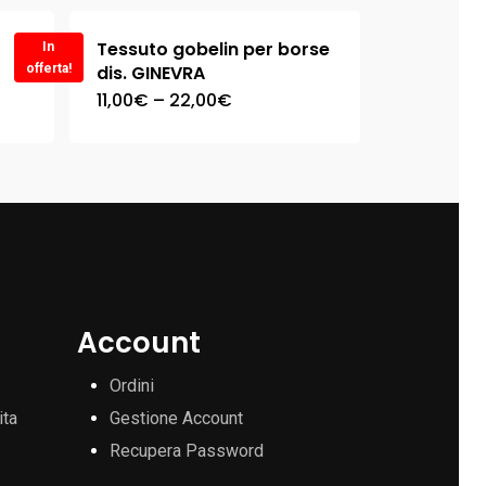
o
Tessuto gobelin per borse
In
offerta!
dis. GINEVRA
11,00
€
–
22,00
€
Account
Ordini
ita
Gestione Account
Recupera Password