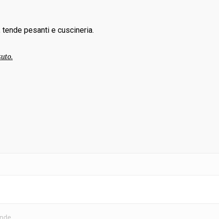
to, tende pesanti e cuscineria.
suto.
e
ende