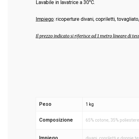
Lavabile in lavatrice a 30°C.
Impiego
: ricoperture divani, copriletti, tovaglia
Il prezzo indicato si riferisce ad 1 metro lineare di tes
Peso
1 kg
Composizione
65% cotone, 35% poliester
Impiego
divani, copriletti e doppie t