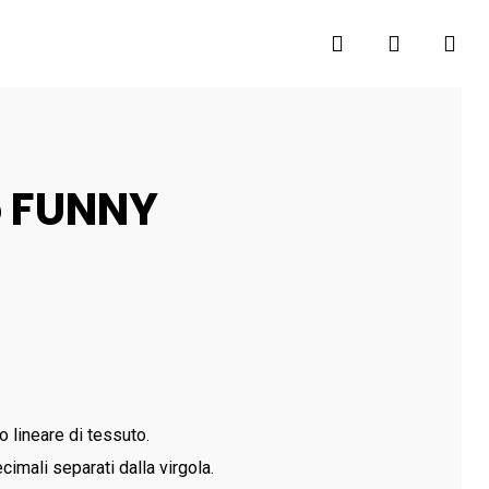
search
account
o FUNNY
o lineare di tessuto.
cimali separati dalla virgola.