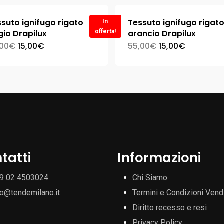
suto ignifugo rigato
Tessuto ignifugo rigat
In
gio Drapilux
offerta!
arancio Drapilux
,00
€
15,00
€
55,00
€
15,00
€
tatti
Informazioni
9 02 4503024
Chi Siamo
fo@tendemilano.it
Termini e Condizioni Vend
Diritto recesso e resi
Privacy Policy