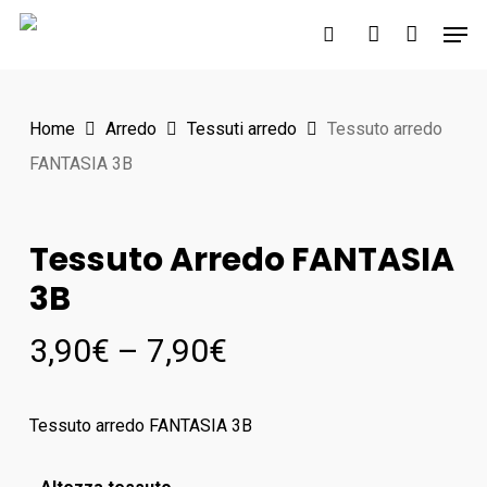
Skip
Men
to
search
account
main
content
Home
Arredo
Tessuti arredo
Tessuto arredo
FANTASIA 3B
Tessuto Arredo FANTASIA
3B
3,90
€
–
7,90
€
Tessuto arredo FANTASIA 3B