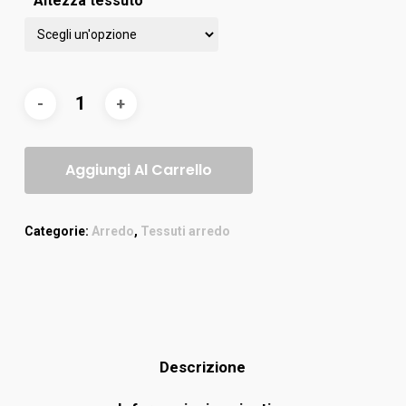
Altezza tessuto
Aggiungi Al Carrello
Categorie:
Arredo
,
Tessuti arredo
Descrizione