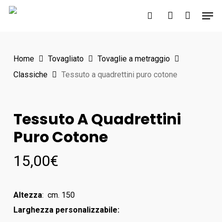
Skip
Men
to
search
account
main
content
Home
Tovagliato
Tovaglie a metraggio
Classiche
Tessuto a quadrettini puro cotone
Tessuto A Quadrettini
Puro Cotone
15,00
€
Altezza
: cm. 150
Larghezza personalizzabile: