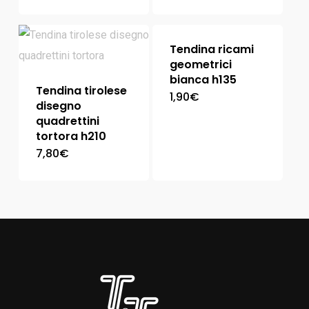
Tendina ricami
geometrici
bianca h135
Tendina tirolese
1,90
€
disegno
quadrettini
tortora h210
7,80
€