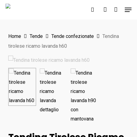
Skip
Men
to
search
account
Close
main
Menu
content
Home
Tende
Tende confezionate
Tendina
tirolese ricamo lavanda h60