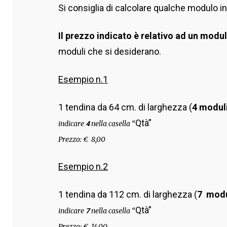
Si consiglia di calcolare qualche modulo in 
Il prezzo indicato è relativo ad un modu
moduli che si desiderano.
Esempio n.1
1 tendina da 64 cm. di larghezza (
4 modul
Qtà”
indicare
nella casella “
4
Prezzo: € 8,00
Esempio n.2
1 tendina da 112 cm. di larghezza (
7 modu
Qtà”
indicare
nella casella “
7
Prezzo: € 14,00