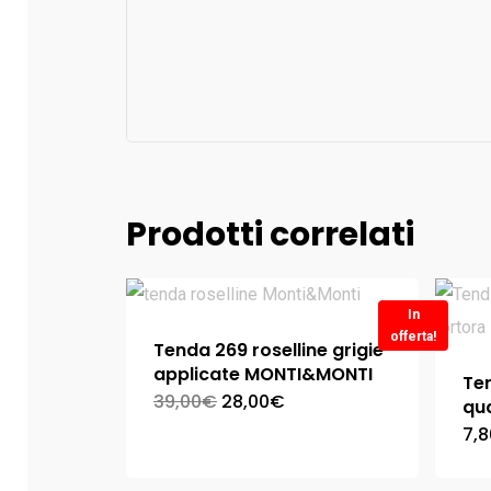
Prodotti correlati
In
offerta!
Tenda 269 roselline grigie
applicate MONTI&MONTI
Ten
39,00
€
28,00
€
qua
7,8