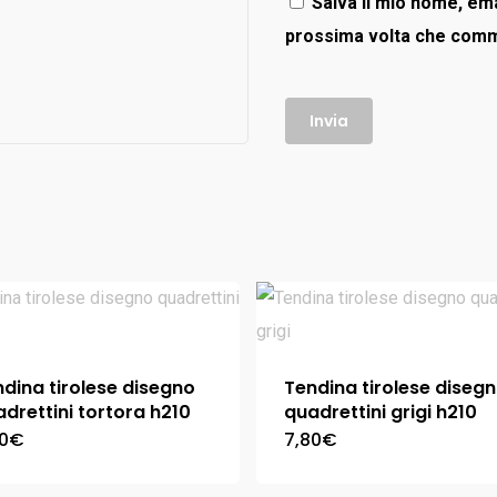
Salva il mio nome, ema
prossima volta che com
dina tirolese disegno
Tendina tirolese diseg
drettini tortora h210
quadrettini grigi h210
0
€
7,80
€