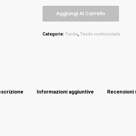
Aggiungi Al Carrello
Categorie:
Tende
,
Tende confezionate
scrizione
Informazioni aggiuntive
Recensioni 