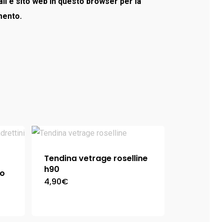
il e sito web in questo browser per la
mento.
Tendina vetrage roselline
h90
no
4,90
€