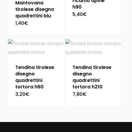
ricamo apine
Mantovana
h90
tirolese disegno
5,40
€
quadrettini blu
1,40
€
Tendina tirolese
Tendina tirolese
disegno
disegno
quadrettini
quadrettini
tortora h60
tortora h210
3,20
€
7,80
€