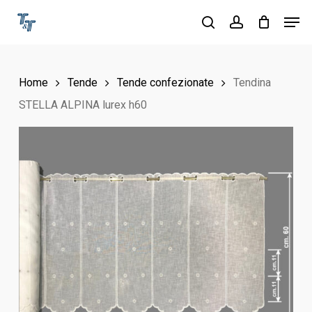
Skip
Men
to
search
account
main
content
Home
Tende
Tende confezionate
Tendina
STELLA ALPINA lurex h60