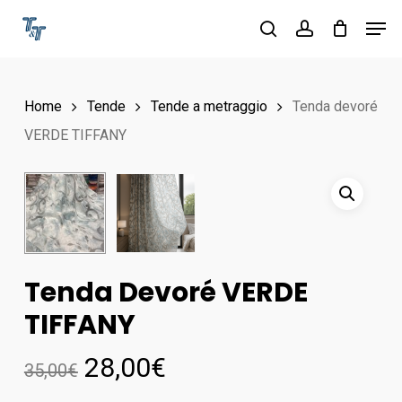
Skip
Men
to
search
account
Close
main
Menu
content
Home
Tende
Tende a metraggio
Tenda devoré
VERDE TIFFANY
Tenda Devoré VERDE
TIFFANY
28,00
€
35,00
€