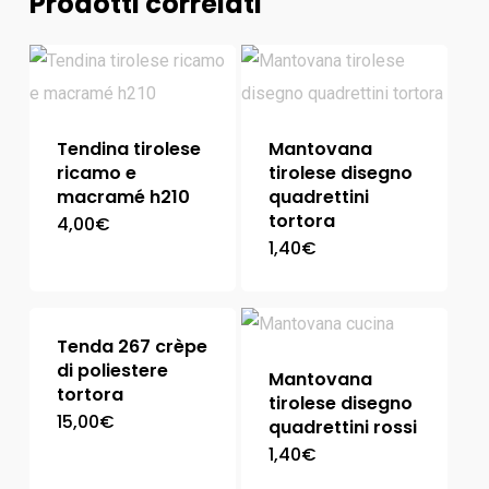
Prodotti correlati
Tendina tirolese
Mantovana
ricamo e
tirolese disegno
macramé h210
quadrettini
tortora
4,00
€
1,40
€
Tenda 267 crèpe
di poliestere
Mantovana
tortora
tirolese disegno
15,00
€
quadrettini rossi
1,40
€