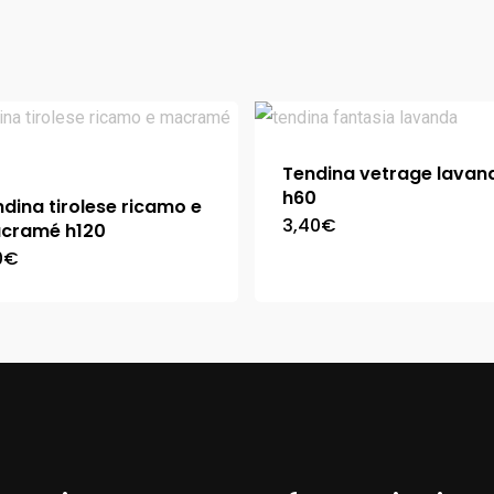
Tendina vetrage lavan
h60
dina tirolese ricamo e
3,40
€
cramé h120
0
€