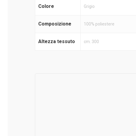
Colore
Grigio
Composizione
100% poliestere
Altezza tessuto
cm. 300