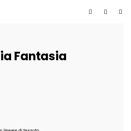
search
account
ia Fantasia
o lineare di tessuto.