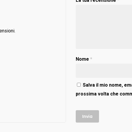
La tua recensione
*
ensioni.
Nome
*
Salva il mio nome, ema
prossima volta che com