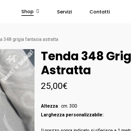
Shop
Servizi
Contatti
a 348 grigia fantasia astratta
Tenda 348 Grig
Astratta
25,00
€
Altezza
: cm. 300
Larghezza personalizzabile:
Il prezzo sopra indicato si riferisce a 1 metr