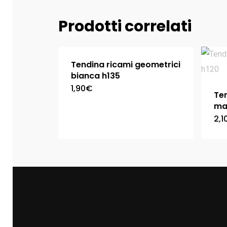
Prodotti correlati
Tendina ricami geometrici
bianca h135
1,90
€
Ten
ma
2,1