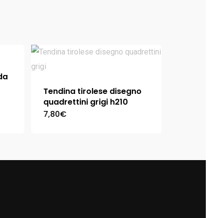
da
Tendina tirolese disegno
quadrettini grigi h210
7,80
€