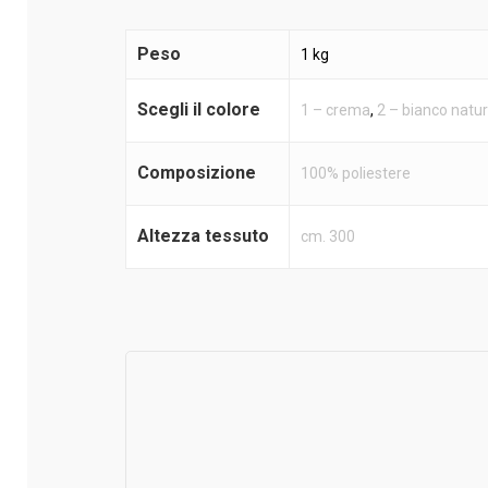
Peso
1 kg
Scegli il colore
1 – crema
,
2 – bianco natur
Composizione
100% poliestere
Altezza tessuto
cm. 300