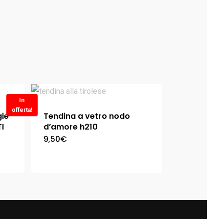
In
offerta!
gie
Tendina a vetro nodo
I
d’amore h210
9,50
€