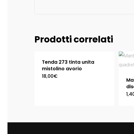
Prodotti correlati
Tenda 273 tinta unita
mistolino avorio
18,00
€
Ma
dis
1,4