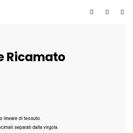
search
account
le Ricamato
o lineare di tessuto.
cimali separati dalla virgola.