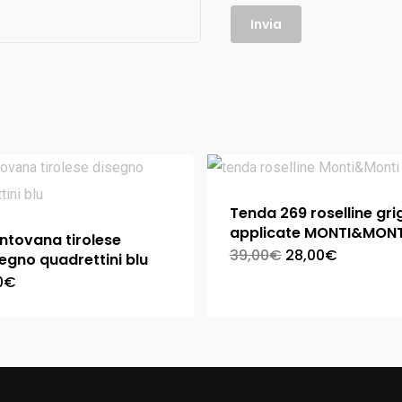
Tenda 269 roselline gri
applicate MONTI&MONT
ntovana tirolese
39,00
€
28,00
€
egno quadrettini blu
0
€