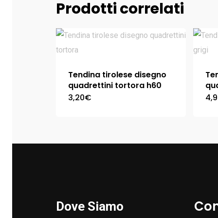
Prodotti correlati
Tendina tirolese disegno
Ten
quadrettini tortora h60
qua
3,20
€
4,
Con
Dove Siamo