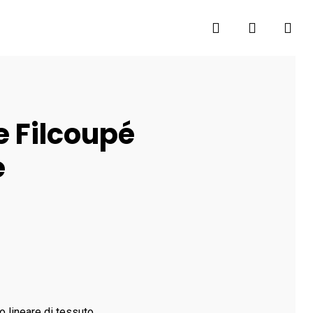
search
account
e Filcoupé
e
o lineare di tessuto.