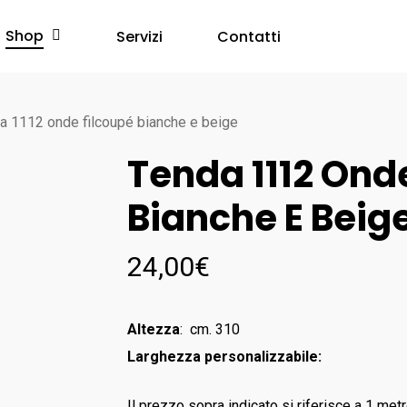
Shop
Servizi
Contatti
a 1112 onde filcoupé bianche e beige
Tenda 1112 Ond
Bianche E Beig
24,00
€
Altezza
: cm. 310
Larghezza personalizzabile:
Il prezzo sopra indicato si riferisce a 1 metr