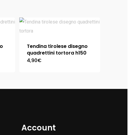
no
Tendina tirolese disegno
quadrettini tortora h150
4,90
€
Account