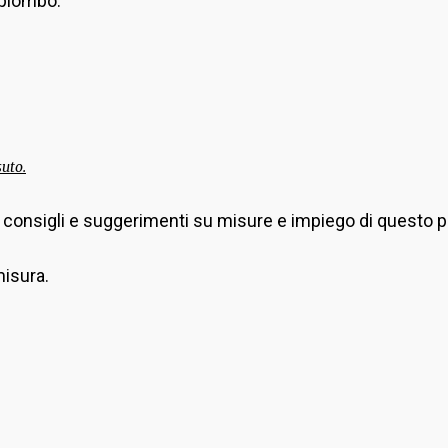
i piombo.
suto.
 consigli e suggerimenti su misure e impiego di questo pr
misura.