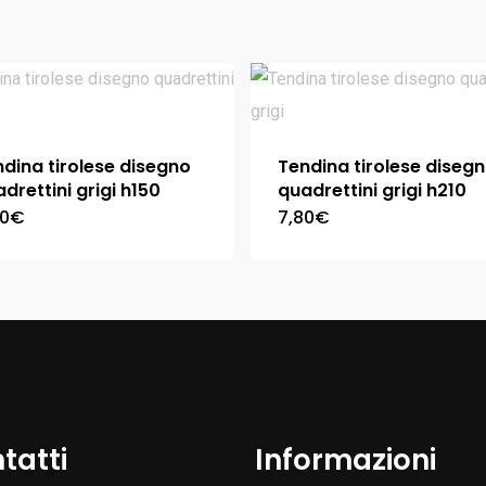
dina tirolese disegno
Tendina tirolese diseg
drettini grigi h150
quadrettini grigi h210
90
€
7,80
€
tatti
Informazioni