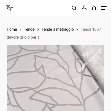
Skip
Men
to
search
account
Close
main
Menu
content
Home
Tende
Tende a metraggio
Tenda 1067
devoré grigio perla