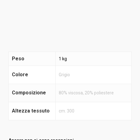
Peso
1 kg
Colore
Grigio
Composizione
80% viscosa, 20% poliestere
Altezza tessuto
cm. 300