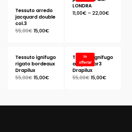
LONDRA
Tessuto arredo
11,00
€
–
22,00
€
jacquard double
col.3
55,00
€
15,00
€
Tessuto ignifugo
Tessuto ignifugo
In
rigato bordeaux
a righe var3
offerta!
Drapilux
Drapilux
55,00
€
15,00
€
55,00
€
15,00
€