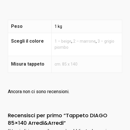
Peso
1 kg
Scegli il colore
1 – beige
,
2 – marrone
,
3 – grigio
piombo
Misura tappeto
cm. 85 x 140
Ancora non ci sono recensioni.
Recensisci per primo “Tappeto DIAGO
85×140 Arredi&Arredi”