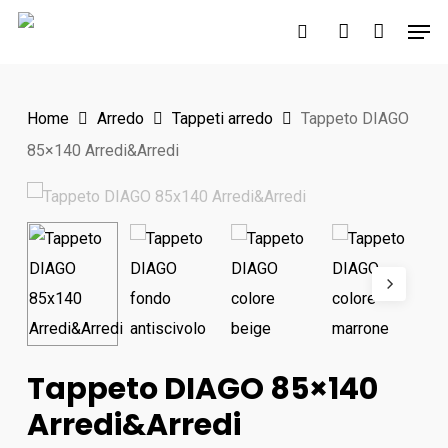
Skip
Men
to
search
account
Close
main
Menu
content
Home
Arredo
Tappeti arredo
Tappeto DIAGO
85×140 Arredi&Arredi
Tappeto DIAGO 85×140
Arredi&Arredi