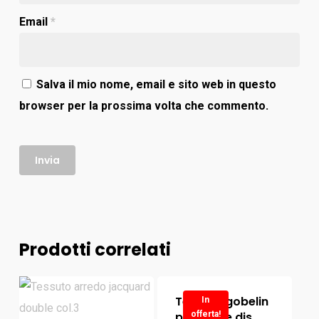
Email
*
Salva il mio nome, email e sito web in questo
browser per la prossima volta che commento.
Prodotti correlati
Tessuto gobelin
In
per borse dis.
offerta!