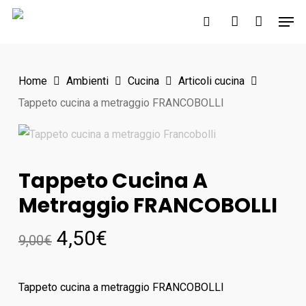
Skip
Men
to
search
account
main
content
Home
Ambienti
Cucina
Articoli cucina
Tappeto cucina a metraggio FRANCOBOLLI
Tappeto Cucina A
Metraggio FRANCOBOLLI
4,50
€
9,00
€
Tappeto cucina a metraggio FRANCOBOLLI