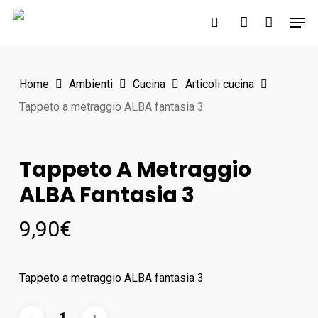
Skip
Men
to
search
account
main
content
Home
Ambienti
Cucina
Articoli cucina
Tappeto a metraggio ALBA fantasia 3
Tappeto A Metraggio
ALBA Fantasia 3
9,90
€
Tappeto a metraggio ALBA fantasia 3