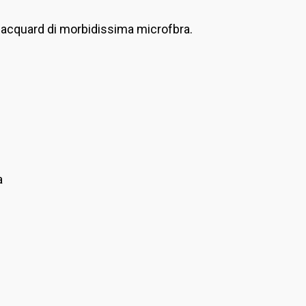
jacquard di morbidissima microfbra.
a