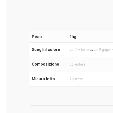
Peso
1 kg
Scegli il colore
var.1 – tortora
,
var.2 grigio
,
Composizione
poliestere
Misura letto
2 piazze