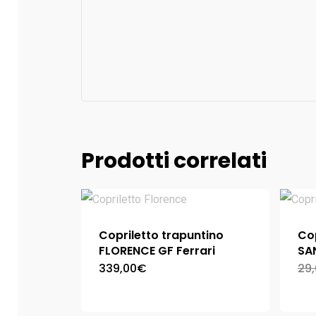
Prodotti correlati
Copriletto trapuntino
Cop
FLORENCE GF Ferrari
SA
339,00
€
29