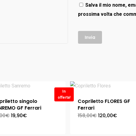
Salva il mio nome, ema
prossima volta che com
In
offerta!
riletto singolo
Copriletto FLORES GF
NREMO GF Ferrari
Ferrari
,00
€
19,90
€
158,00
€
120,00
€