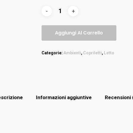
Aggiungi Al Carrello
Categorie:
Ambienti
,
Copriletti
,
Letto
scrizione
Informazioni aggiuntive
Recensioni 