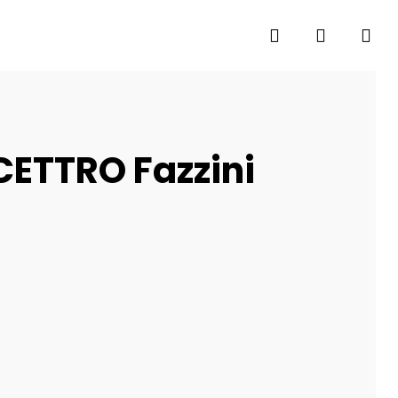
search
account
SCETTRO Fazzini