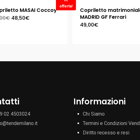
In
offerta!
priletto MASAI Coccoy
Copriletto matrimonial
MADRID GF Ferrari
,00
€
48,50
€
49,00
€
tatti
Informazioni
9 02 4503024
Chi Siamo
fo@tendemilano.it
Termini e Condizioni Vend
Diritto recesso e resi