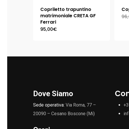
Copriletto trapuntino
Co
matrimoniale CRETA GF
96
Ferrari
95,00
€
Con
Dove Siamo
Sede operativa:
Via Roma, 77 –
+3
20090 – Cesano Boscone (Mi)
in