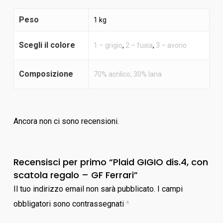
Peso
1 kg
Scegli il colore
1 – grigio
,
2 – fuxia
,
3 – avorio
Composizione
70% acrilico, 30% lana
Ancora non ci sono recensioni.
Recensisci per primo “Plaid GIGIO dis.4, con
scatola regalo – GF Ferrari”
Il tuo indirizzo email non sarà pubblicato.
I campi
obbligatori sono contrassegnati
*