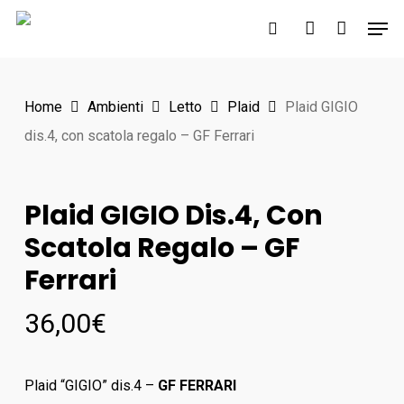
Skip
Men
to
search
account
main
content
Home
Ambienti
Letto
Plaid
Plaid GIGIO
dis.4, con scatola regalo – GF Ferrari
Plaid GIGIO Dis.4, Con
Scatola Regalo – GF
Ferrari
36,00
€
Plaid “GIGIO” dis.4 –
GF FERRARI