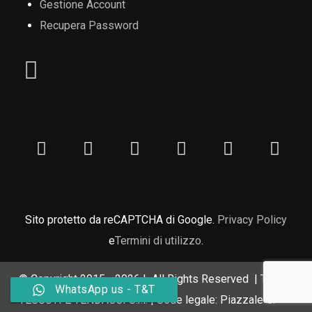
Gestione Account
Recupera Password
Sito protetto da reCAPTCHA di Google.
Privacy Policy
e
Termini di utilizzo
.
© Copyright 2015 -
2026 | All Rights Reserved | T&T
WhatsApp us - T&T
TESSUTI E TENDAGGI S.r.l. | Sede legale: Piazzale G.