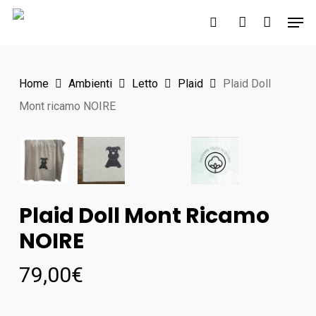
Skip
Men
to
search
account
main
content
Home
Ambienti
Letto
Plaid
Plaid Doll
Mont ricamo NOIRE
Plaid Doll Mont Ricamo
NOIRE
79,00
€