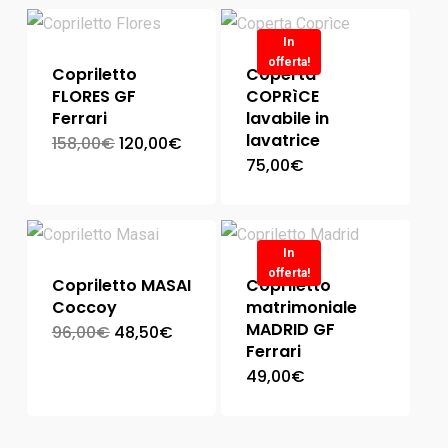
In
offerta!
Copriletto
Coperta
FLORES GF
COPRìCE
Ferrari
lavabile in
lavatrice
158,00
€
120,00
€
75,00
€
In
offerta!
Copriletto MASAI
Copriletto
Coccoy
matrimoniale
MADRID GF
96,00
€
48,50
€
Ferrari
49,00
€