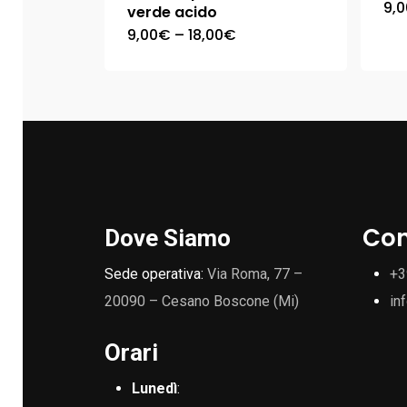
9,0
verde acido
9,00
€
–
18,00
€
Con
Dove Siamo
Sede operativa:
Via Roma, 77 –
+3
20090 – Cesano Boscone (Mi)
in
Orari
Lunedì
: