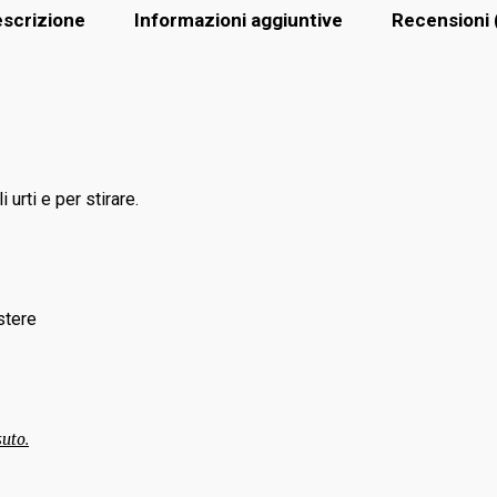
scrizione
Informazioni aggiuntive
Recensioni 
 urti e per stirare.
stere
suto.