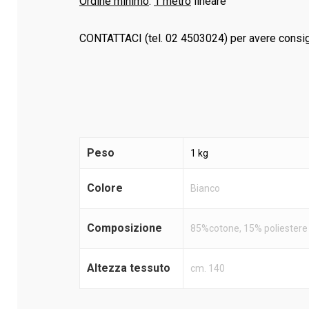
Ordine minimo
:
1 metro
lineare
CONTATTACI (tel. 02 4503024) per avere consigl
Peso
1 kg
Colore
Bianco
Composizione
85%cotone, 15% poliestere
Altezza tessuto
cm. 140