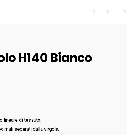
search
account
olo H140 Bianco
o lineare di tessuto.
cimali separati dalla virgola.