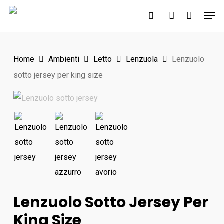
Skip
Men
to
search
account
main
content
Home
Ambienti
Letto
Lenzuola
Lenzuolo
sotto jersey per king size
Lenzuolo Sotto Jersey Per
King Size