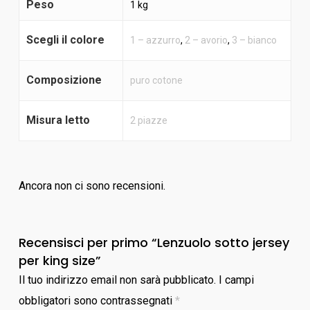
Peso
1 kg
Scegli il colore
1 – azzurro
,
2 – avorio
,
3 – bianco
Composizione
puro cotone
Misura letto
2 piazze
Ancora non ci sono recensioni.
Recensisci per primo “Lenzuolo sotto jersey
per king size”
Il tuo indirizzo email non sarà pubblicato.
I campi
obbligatori sono contrassegnati
*