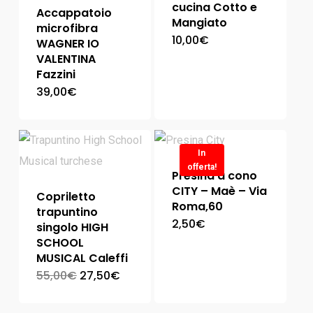
cucina Cotto e
Accappatoio
Mangiato
microfibra
10,00
€
WAGNER IO
VALENTINA
Fazzini
39,00
€
In
offerta!
Presina a cono
CITY – Maè – Via
Copriletto
Roma,60
trapuntino
2,50
€
singolo HIGH
SCHOOL
MUSICAL Caleffi
55,00
€
27,50
€