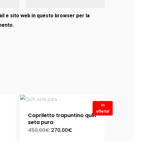
il e sito web in questo browser per la
mento.
In
offerta!
Copriletto trapuntino quilt
seta pura
450,00
€
270,00
€