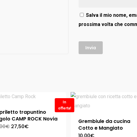
Salva il mio nome, ema
prossima volta che com
In
offerta!
riletto trapuntino
ngolo CAMP ROCK Novia
Grembiule da cucina
,00
€
27,50
€
Cotto e Mangiato
10,00
€