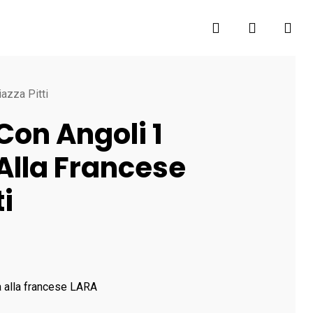
search
account
azza Pitti
Con Angoli 1
Alla Francese
ti
a alla francese LARA