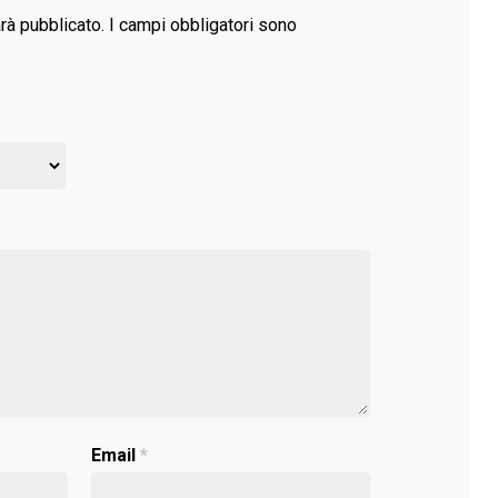
arà pubblicato.
I campi obbligatori sono
Email
*