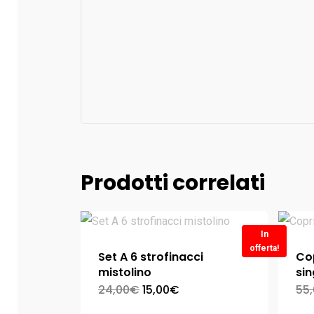
Prodotti correlati
In
offerta!
Set A 6 strofinacci
Cop
mistolino
si
24,00
€
15,00
€
55