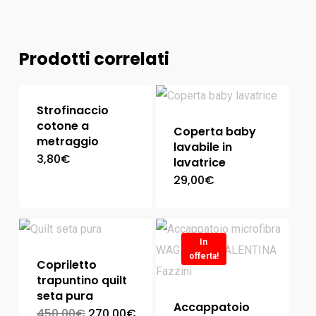
Prodotti correlati
Strofinaccio
cotone a
Coperta baby
metraggio
lavabile in
3,80
€
lavatrice
29,00
€
In
offerta!
Copriletto
trapuntino quilt
seta pura
Accappatoio
450,00
€
270,00
€