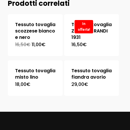
Prodotti correlati
Tessuto tovaglia
Tessuto tovaglia
In
scozzese bianco
ZERMATT RANDI
offerta!
e nero
1931
16,50
€
11,00
€
16,50
€
Tessuto tovaglia
Tessuto tovaglia
misto lino
fiandra avorio
18,00
€
29,00
€