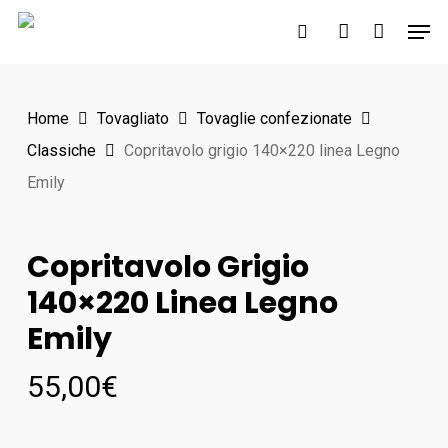
Skip
Men
to
search
account
main
content
Home
Tovagliato
Tovaglie confezionate
Classiche
Copritavolo grigio 140×220 linea Legno
Emily
Copritavolo Grigio
140×220 Linea Legno
Emily
55,00
€